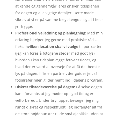
at kende og gennemgår jeres ønsker, tidsplanen
for dagen og alle vigtige detaljer. Dette møde
sikrer, at vi er på samme bølgelængde, og at I føler
jer trygge.
Professionel vejledning og planlægning:
Med min
erfaring hjælper jeg gerne med praktiske råd –
f.eks.
hvilken location skal vi vælge
til portrætter
(jeg kan foreslå fotogene steder med godt lys),
hvordan I kan tidsplanlægge foto-sessioner, og
hvad der er værd at overveje for at få det bedste
lys på dagen. I får en partner, der guider jer, så
fotograferingen glider nemt ind i dagens program.
Diskret tilstedeværelse på dagen:
På selve dagen
kan I forvente, at jeg møder op i god tid og er
velforberedt. Under brylluppet bevæger jeg mig
rundt diskret og respektfuldt. Jeg indfanger alt fra
de store højdepunkter til de små øjeblikke uden at