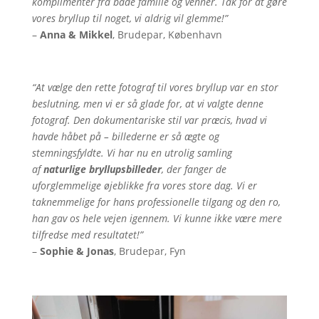
komplimenter fra både familie og venner. Tak for at gøre
vores bryllup til noget, vi aldrig vil glemme!”
–
Anna & Mikkel
, Brudepar, København
“At vælge den rette fotograf til vores bryllup var en stor
beslutning, men vi er så glade for, at vi valgte denne
fotograf. Den dokumentariske stil var præcis, hvad vi
havde håbet på – billederne er så ægte og
stemningsfyldte. Vi har nu en utrolig samling
af
naturlige bryllupsbilleder
, der fanger de
uforglemmelige øjeblikke fra vores store dag. Vi er
taknemmelige for hans professionelle tilgang og den ro,
han gav os hele vejen igennem. Vi kunne ikke være mere
tilfredse med resultatet!”
–
Sophie & Jonas
, Brudepar, Fyn