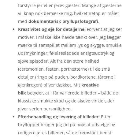
forstyrre jer eller jeres gæster. Mange af gæsterne
vil knap nok bemærke mig, hvilket netop er målet
med
dokumentarisk bryllupsfotografi
.
Kreativitet og øje for detaljerne:
Forvent at jeg ser
motiver, I måske ikke havde tænkt over. Jeg lægger
mærke til samspillet mellem lys og skygge, smukke
udsmykninger, følelsesladede ansigtsudtryk og
sjove episoder. Alt fra den store helhed
(ceremonien, festen, portrætterne) til de små
detaljer (ringe på puden, bordkortene, tårerne i
øjenkrogen) bliver dækket. Mit
kreative
blik
betyder, at I får varierede billeder – både de
klassiske smukke skud og de skæve vinkler, der
giver serien personlighed.
Efterbehandling og levering af billeder:
Efter
brylluppet bruger jeg tid på nøje at udvælge og
redigere jeres billeder, så de fremstår i bedst