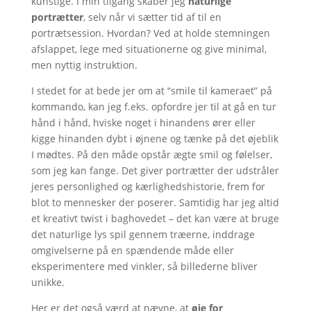
kunstige. I min tilgang skaber jeg
naturlige
portrætter
, selv når vi sætter tid af til en
portrætsession. Hvordan? Ved at holde stemningen
afslappet, lege med situationerne og give minimal,
men nyttig instruktion.
I stedet for at bede jer om at “smile til kameraet” på
kommando, kan jeg f.eks. opfordre jer til at gå en tur
hånd i hånd, hviske noget i hinandens ører eller
kigge hinanden dybt i øjnene og tænke på det øjeblik
I mødtes. På den måde opstår ægte smil og følelser,
som jeg kan fange. Det giver portrætter der udstråler
jeres personlighed og kærlighedshistorie, frem for
blot to mennesker der poserer. Samtidig har jeg altid
et kreativt twist i baghovedet – det kan være at bruge
det naturlige lys spil gennem træerne, inddrage
omgivelserne på en spændende måde eller
eksperimentere med vinkler, så billederne bliver
unikke.
Her er det også værd at nævne, at
øje for