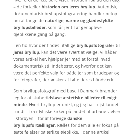
– de fortæller
historien om jeres bryllup
. Autentisk,
dokumentarisk bryllupsfotografering handler netop
om at fange de
naturlige, varme og glædesfyldte
bryllupsbilleder
, som får jer til at genopleve
øjeblikkene gang på gang.
I en tid hvor der findes utallige
bryllupsfotografer til
jeres bryllup
, kan det være svært at vælge. Vi håber
vores artikel her, hjælper jer med at forstå, hvad
dokumentarisk stil indebærer, og hvorfor det kan
være det perfekte valg for både jer som brudepar og
for fotografer, der ønsker at løfte deres håndværk.
Som bryllupsfotograf med base i Danmark brænder
jeg for at skabe
tidsløse æstetiske billeder til evigt
minde
. Hvert bryllup er unikt, og jeg har rejst landet
rundt – fra idylliske kirker på landet til urbane vielser
i storbyen – for at forevige
danske
bryllupsfortællinger
. Fælles for dem alle er fokus på
ægte følelser og ærlige øjeblikke. I denne artikel