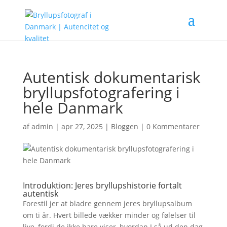
Autentisk dokumentarisk
bryllupsfotografering i
hele Danmark
af
admin
|
apr 27, 2025
|
Bloggen
|
0 Kommentarer
Introduktion: Jeres bryllupshistorie fortalt
autentisk
Forestil jer at bladre gennem jeres bryllupsalbum
om ti år. Hvert billede vækker minder og følelser til
live, fordi de ikke bare viser, hvordan I så ud den dag