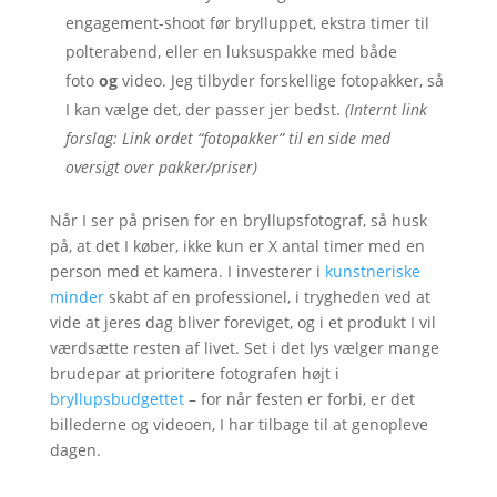
engagement-shoot før brylluppet, ekstra timer til
polterabend, eller en luksuspakke med både
foto
og
video. Jeg tilbyder forskellige fotopakker, så
I kan vælge det, der passer jer bedst.
(Internt link
forslag: Link ordet “fotopakker” til en side med
oversigt over pakker/priser)
Når I ser på prisen for en bryllupsfotograf, så husk
på, at det I køber, ikke kun er X antal timer med en
person med et kamera. I investerer i
kunstneriske
minder
skabt af en professionel, i trygheden ved at
vide at jeres dag bliver foreviget, og i et produkt I vil
værdsætte resten af livet. Set i det lys vælger mange
brudepar at prioritere fotografen højt i
bryllupsbudgettet
– for når festen er forbi, er det
billederne og videoen, I har tilbage til at genopleve
dagen.