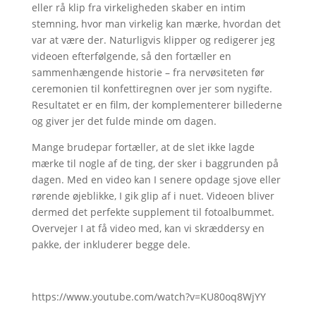
eller rå klip fra virkeligheden skaber en intim
stemning, hvor man virkelig kan mærke, hvordan det
var at være der. Naturligvis klipper og redigerer jeg
videoen efterfølgende, så den fortæller en
sammenhængende historie – fra nervøsiteten før
ceremonien til konfettiregnen over jer som nygifte.
Resultatet er en film, der komplementerer billederne
og giver jer det fulde minde om dagen.
Mange brudepar fortæller, at de slet ikke lagde
mærke til nogle af de ting, der sker i baggrunden på
dagen. Med en video kan I senere opdage sjove eller
rørende øjeblikke, I gik glip af i nuet. Videoen bliver
dermed det perfekte supplement til fotoalbummet.
Overvejer I at få video med, kan vi skræddersy en
pakke, der inkluderer begge dele.
https://www.youtube.com/watch?v=KU80oq8WjYY