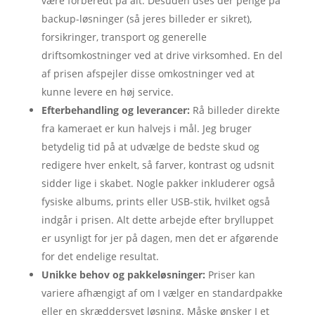
være forberedt på alt. Desuden uses der penge på
backup-løsninger (så jeres billeder er sikret),
forsikringer, transport og generelle
driftsomkostninger ved at drive virksomhed. En del
af prisen afspejler disse omkostninger ved at
kunne levere en høj service.
Efterbehandling og leverancer:
Rå billeder direkte
fra kameraet er kun halvejs i mål. Jeg bruger
betydelig tid på at udvælge de bedste skud og
redigere hver enkelt, så farver, kontrast og udsnit
sidder lige i skabet. Nogle pakker inkluderer også
fysiske albums, prints eller USB-stik, hvilket også
indgår i prisen. Alt dette arbejde efter brylluppet
er usynligt for jer på dagen, men det er afgørende
for det endelige resultat.
Unikke behov og pakkeløsninger:
Priser kan
variere afhængigt af om I vælger en standardpakke
eller en skræddersyet løsning. Måske ønsker I et