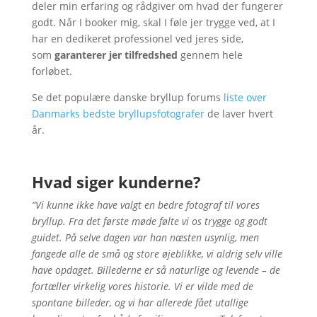
deler min erfaring og rådgiver om hvad der fungerer
godt. Når I booker mig, skal I føle jer trygge ved, at I
har en dedikeret professionel ved jeres side,
som
garanterer jer tilfredshed
gennem hele
forløbet.
Se det populære danske bryllup forums
liste over
Danmarks bedste bryllupsfotografer
de laver hvert
år.
Hvad siger kunderne?
“Vi kunne ikke have valgt en bedre fotograf til vores
bryllup. Fra det første møde følte vi os trygge og godt
guidet. På selve dagen var han næsten usynlig, men
fangede alle de små og store øjeblikke, vi aldrig selv ville
have opdaget. Billederne er så naturlige og levende – de
fortæller virkelig vores historie. Vi er vilde med de
spontane billeder, og vi har allerede fået utallige