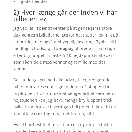
er i gode hænder.
2) Hvor længe går der inden vi har
billederne?
Jeg ved, at I spændt venter på at gense jeres store
dag gennem billederne! Derfor bestræber jeg mig på
en hurtig, men også omhyggelig levering. Typisk vil I
modtage et udvalg af
smugkig
allerede et par dage
efter brylluppet – måske 5-10 højdepunktsbilleder,
som I kan dele med venner og familie med det
samme.
Det fulde galleri med alle udvalgte og redigerede
billeder leveres som regel inden for 2-4 uger efter
brylluppet. Tidsrammen afhænger lidt af sæsonen (i
højsæsonen kan jeg have mange bryllupper i træk,
hvilket kan trække leveringen lidt), men I får altid en
klar aftale omkring forventet leveringstid.
Hvis I har bestilt et fotoalbum eller printprodukter,
kan det tage lidt ekstra tid at få dem produceret