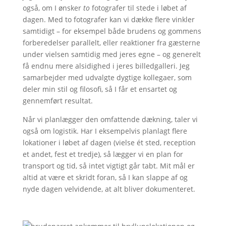
også, om I ønsker
to
fotografer til stede i løbet af
dagen. Med to fotografer kan vi dække flere vinkler
samtidigt – for eksempel både brudens og gommens
forberedelser parallelt, eller reaktioner fra gæsterne
under vielsen samtidig med jeres egne – og generelt
få endnu mere alsidighed i jeres billedgalleri. Jeg
samarbejder med udvalgte dygtige kollegaer, som
deler min stil og filosofi, så I får et ensartet og
gennemført resultat.
Når vi planlægger den omfattende dækning, taler vi
også om logistik. Har I eksempelvis planlagt flere
lokationer i løbet af dagen (vielse ét sted, reception
et andet, fest et tredje), så lægger vi en plan for
transport og tid, så intet vigtigt går tabt. Mit mål er
altid at være et skridt foran, så I kan slappe af og
nyde dagen velvidende, at alt bliver dokumenteret.