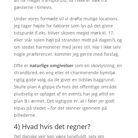
alt for meget transporttid, så I ikke er væk fra
gæsterne i timevis.
Under vores formøde vil vi drøfte mulige locations.
Jeg tager højde for faktorer som lys på det givne
tidspunkt (f.eks. bliver skoven meget mørk kl. 17,
eller står solen højt på stranden midt på dagen?), og
om stedet harmonerer med jeres stil. Har I ikke selv
nogle præferencer, kommer jeg gerne med forslag.
Ofte er
naturlige omgivelser
som en skovlysning, en
strandbred, en eng eller et charmerende bymiljø
rigtig gode valg, da de giver en tidsløs baggrund.
Skulle plan A glippe (fx hvis det offentlige område
pludselig er optaget af en event), har jeg altid en
plan B i ærmet. Det vigtigste er, at I føler jer godt
tilpas på stedet – for det skinner igennem på
billederne.
4) Hvad hvis det regner?
Det danske vejr kan være lunefuldt, selv om