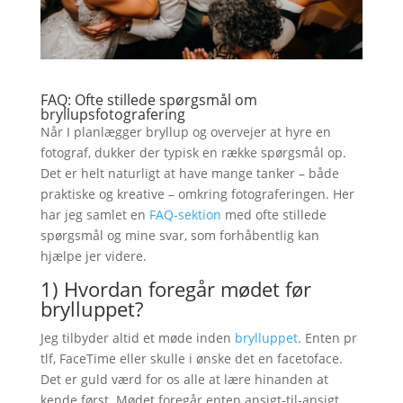
FAQ: Ofte stillede spørgsmål om
bryllupsfotografering
Når I planlægger bryllup og overvejer at hyre en
fotograf, dukker der typisk en række spørgsmål op.
Det er helt naturligt at have mange tanker – både
praktiske og kreative – omkring fotograferingen. Her
har jeg samlet en
FAQ-sektion
med ofte stillede
spørgsmål og mine svar, som forhåbentlig kan
hjælpe jer videre.
1) Hvordan foregår mødet før
brylluppet?
Jeg tilbyder altid et møde inden
brylluppet
. Enten pr
tlf, FaceTime eller skulle i ønske det en facetoface.
Det er guld værd for os alle at lære hinanden at
kende først. Mødet foregår enten ansigt-til-ansigt,