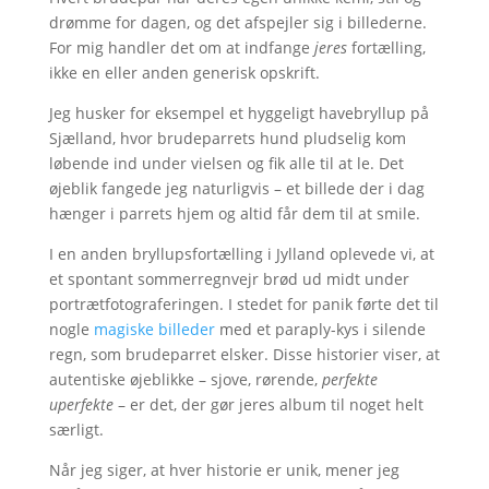
drømme for dagen, og det afspejler sig i billederne.
For mig handler det om at indfange
jeres
fortælling,
ikke en eller anden generisk opskrift.
Jeg husker for eksempel et hyggeligt havebryllup på
Sjælland, hvor brudeparrets hund pludselig kom
løbende ind under vielsen og fik alle til at le. Det
øjeblik fangede jeg naturligvis – et billede der i dag
hænger i parrets hjem og altid får dem til at smile.
I en anden bryllupsfortælling i Jylland oplevede vi, at
et spontant sommerregnvejr brød ud midt under
portrætfotograferingen. I stedet for panik førte det til
nogle
magiske billeder
med et paraply-kys i silende
regn, som brudeparret elsker. Disse historier viser, at
autentiske øjeblikke – sjove, rørende,
perfekte
uperfekte
– er det, der gør jeres album til noget helt
særligt.
Når jeg siger, at hver historie er unik, mener jeg