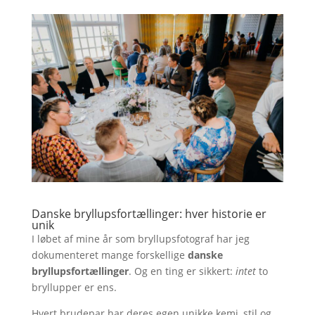
Danske bryllupsfortællinger: hver historie er
unik
I løbet af mine år som bryllupsfotograf har jeg
dokumenteret mange forskellige
danske
bryllupsfortællinger
. Og en ting er sikkert:
intet
to
bryllupper er ens.
Hvert brudepar har deres egen unikke kemi, stil og