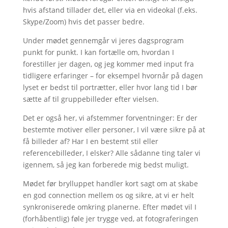
hvis afstand tillader det, eller via en videokal (f.eks.
Skype/Zoom) hvis det passer bedre.
Under mødet gennemgår vi jeres dagsprogram
punkt for punkt. I kan fortælle om, hvordan I
forestiller jer dagen, og jeg kommer med input fra
tidligere erfaringer – for eksempel hvornår på dagen
lyset er bedst til portrætter, eller hvor lang tid I bør
sætte af til gruppebilleder efter vielsen.
Det er også her, vi afstemmer forventninger: Er der
bestemte motiver eller personer, I vil være sikre på at
få billeder af? Har I en bestemt stil eller
referencebilleder, I elsker? Alle sådanne ting taler vi
igennem, så jeg kan forberede mig bedst muligt.
Mødet før brylluppet handler kort sagt om at skabe
en god connection mellem os og sikre, at vi er helt
synkroniserede omkring planerne. Efter mødet vil I
(forhåbentlig) føle jer trygge ved, at fotograferingen