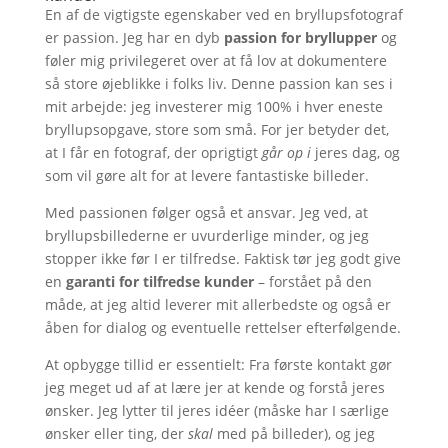
En af de vigtigste egenskaber ved en bryllupsfotograf
er passion. Jeg har en dyb
passion for bryllupper
og
føler mig privilegeret over at få lov at dokumentere
så store øjeblikke i folks liv. Denne passion kan ses i
mit arbejde: jeg investerer mig 100% i hver eneste
bryllupsopgave, store som små. For jer betyder det,
at I får en fotograf, der oprigtigt
går op i
jeres dag, og
som vil gøre alt for at levere fantastiske billeder.
Med passionen følger også et ansvar. Jeg ved, at
bryllupsbillederne er uvurderlige minder, og jeg
stopper ikke før I er tilfredse. Faktisk tør jeg godt give
en
garanti for tilfredse kunder
– forstået på den
måde, at jeg altid leverer mit allerbedste og også er
åben for dialog og eventuelle rettelser efterfølgende.
At opbygge tillid er essentielt: Fra første kontakt gør
jeg meget ud af at lære jer at kende og forstå jeres
ønsker. Jeg lytter til jeres idéer (måske har I særlige
ønsker eller ting, der
skal
med på billeder), og jeg