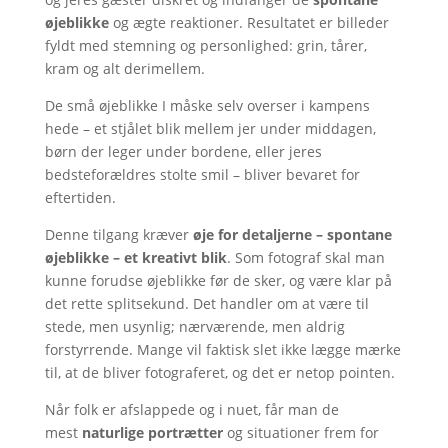
øjeblikke
og ægte reaktioner. Resultatet er billeder
fyldt med stemning og personlighed: grin, tårer,
kram og alt derimellem.
De små øjeblikke I måske selv overser i kampens
hede – et stjålet blik mellem jer under middagen,
børn der leger under bordene, eller jeres
bedsteforældres stolte smil – bliver bevaret for
eftertiden.
Denne tilgang kræver
øje for detaljerne – spontane
øjeblikke – et kreativt blik
. Som fotograf skal man
kunne forudse øjeblikke før de sker, og være klar på
det rette splitsekund. Det handler om at være til
stede, men usynlig; nærværende, men aldrig
forstyrrende. Mange vil faktisk slet ikke lægge mærke
til, at de bliver fotograferet, og det er netop pointen.
Når folk er afslappede og i nuet, får man de
mest
naturlige portrætter
og situationer frem for