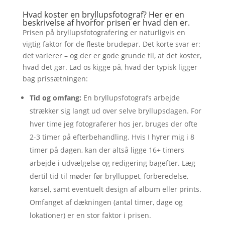
Hvad koster en bryllupsfotograf? Her er en
beskrivelse af hvorfor prisen er hvad den er.
Prisen på bryllupsfotografering er naturligvis en
vigtig faktor for de fleste brudepar. Det korte svar er:
det varierer – og der er gode grunde til, at det koster,
hvad det gør. Lad os kigge på, hvad der typisk ligger
bag prissætningen:
Tid og omfang:
En bryllupsfotografs arbejde
strækker sig langt ud over selve bryllupsdagen. For
hver time jeg fotograferer hos jer, bruges der ofte
2-3 timer på efterbehandling. Hvis I hyrer mig i 8
timer på dagen, kan der altså ligge 16+ timers
arbejde i udvælgelse og redigering bagefter. Læg
dertil tid til møder før brylluppet, forberedelse,
kørsel, samt eventuelt design af album eller prints.
Omfanget af dækningen (antal timer, dage og
lokationer) er en stor faktor i prisen.