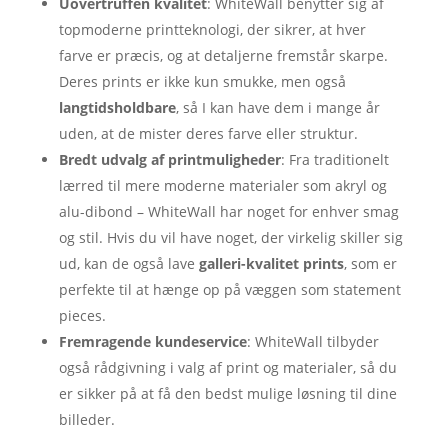
Uovertruffen kvalitet
: WhiteWall benytter sig af
topmoderne printteknologi, der sikrer, at hver
farve er præcis, og at detaljerne fremstår skarpe.
Deres prints er ikke kun smukke, men også
langtidsholdbare
, så I kan have dem i mange år
uden, at de mister deres farve eller struktur.
Bredt udvalg af printmuligheder
: Fra traditionelt
lærred til mere moderne materialer som akryl og
alu-dibond – WhiteWall har noget for enhver smag
og stil. Hvis du vil have noget, der virkelig skiller sig
ud, kan de også lave
galleri-kvalitet prints
, som er
perfekte til at hænge op på væggen som statement
pieces.
Fremragende kundeservice
: WhiteWall tilbyder
også rådgivning i valg af print og materialer, så du
er sikker på at få den bedst mulige løsning til dine
billeder.