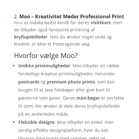
2.
Moo – Kreativitet Møder Professionel Print
Moo
er måske bedst kendt for deres
visittkort
, men
de tilbyder også fantastisk printning af
bryllupsbilleder
. Hvis du ønsker noget unikt og
kreativt, er Moo et fremragende valg.
Hvorfor vælge Moo?
Unikke printmuligheder
: Moo tilbyder en række
forskellige kreative printmuligheder, herunder
postcards
og
premium photo prints
, som kan
bruges til at lave fotobøger eller give bort til
gæsterne som gaver. Deres
mini-bøger
er perfekte
til dem, der ønsker at dele deres bryllupsbilleder
på en anderledes måde.
Fleksible designs
: Moo tilbyder en enkel, men
utrolig effektiv designplatform, hvor du kan
tilpasse dine prints med rammer, tekst og